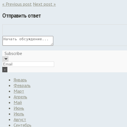
« Previous post
Next post »
Отправить ответ
Subscribe
Январь
Февраль
Март
Апрель
Май
Июнь
Июль
Август
Сентябрь