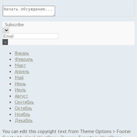
Subscribe
Январь
Февраль
Март
Апрель
Май
Июнь
Июль
Август
Сентябрь
Октябрь
Ноябрь
Декабрь
You can edit this copyright text from Theme Options > Footer