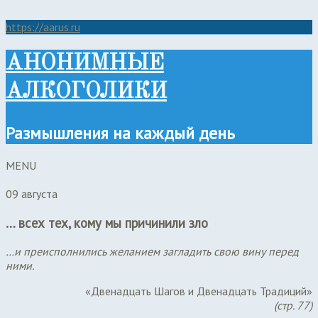
https://aarus.ru
АНОНИМНЫЕ
АЛКОГОЛИКИ
Размышления на каждый день
MENU
09 августа
… всех тех, кому мы причинили зло
…и преисполнились желанием загладить свою вину перед
ними.
«Двенадцать Шагов и Двенадцать Традиций»
(стр. 77)