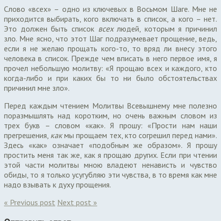
Слово «всех» – одно из ключевых в Восьмом Шаге. Мне не
приходится выбирать, кого включать в список, а кого – нет.
Это должен быть список
всех
людей, которым я причинил
зло. Мне ясно, что этот Шаг подразумевает прощение, ведь,
если я не желаю прощать кого-то, то вряд ли внесу этого
человека в список. Прежде чем вписать в него первое имя, я
прочел небольшую молитву: «Я прощаю всех и каждого, кто
когда-либо и при каких бы то ни было обстоятельствах
причинил мне зло».
Перед каждым чтением Молитвы Всевышнему мне полезно
поразмышлять над коротким, но очень важным словом из
трех букв – словом «как». Я прошу: «Прости нам наши
прегрешения,
как
мы прощаем тех, кто согрешил перед нами».
Здесь «как» означает «подобным же образом». Я прошу
простить меня так же, как я прощаю других. Если при чтении
этой части молитвы мною владеют ненависть и чувство
обиды, то я только усугубляю эти чувства, в то время как мне
надо взывать к духу прощения.
« Previous post
Next post »